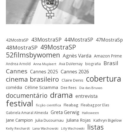
43MostraSP
44MostraSP
47MostraSp
42MostraSP
49MostraSP
48MostraSP
52filmsbywomen
Agnès Varda
Amazon Prime
Brasil
Andrea Arnold
Ava DuVernay
biografia
Anna Muylaert
Cannes
Cannes 2025
Cannes 2026
cobertura
cinema brasileiro
Claire Denis
Céline Sciamma
comédia
Dee Rees
Dia das Bruxas
drama
documentário
entrevista
festival
Fleabag
Fleabag por Elas
ficção científica
Greta Gerwig
Gabriela Amaral Almeida
Halloween
Jane Campion
Juliana Rojas
Julia Ducournau
Kathryn Bigelow
listas
Kelly Reichardt
Lana Wachowski
Lilly Wachowski