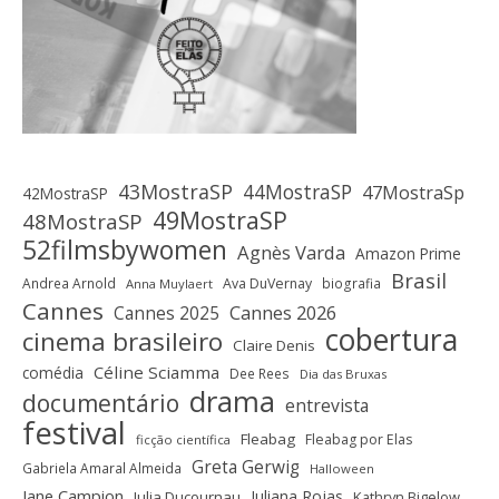
43MostraSP
44MostraSP
47MostraSp
42MostraSP
49MostraSP
48MostraSP
52filmsbywomen
Agnès Varda
Amazon Prime
Brasil
Andrea Arnold
Ava DuVernay
biografia
Anna Muylaert
Cannes
Cannes 2025
Cannes 2026
cobertura
cinema brasileiro
Claire Denis
Céline Sciamma
comédia
Dee Rees
Dia das Bruxas
drama
documentário
entrevista
festival
Fleabag
Fleabag por Elas
ficção científica
Greta Gerwig
Gabriela Amaral Almeida
Halloween
Jane Campion
Juliana Rojas
Julia Ducournau
Kathryn Bigelow