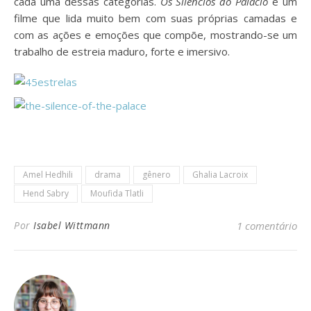
cada uma dessas categorias.
Os Silêncios do Palácio
é um
filme que lida muito bem com suas próprias camadas e
com as ações e emoções que compõe, mostrando-se um
trabalho de estreia maduro, forte e imersivo.
Amel Hedhili
drama
gênero
Ghalia Lacroix
Hend Sabry
Moufida Tlatli
Por
Isabel Wittmann
1 comentário