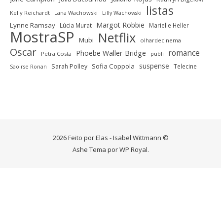
listas
Kelly Reichardt
Lana Wachowski
Lilly Wachowski
Margot Robbie
Lynne Ramsay
Lúcia Murat
Marielle Heller
MostraSP
Netflix
Mubi
olhardecinema
Oscar
romance
Phoebe Waller-Bridge
Petra Costa
publi
suspense
Sofia Coppola
Sarah Polley
Telecine
Saoirse Ronan
2026 Feito por Elas - Isabel Wittmann ©
Ashe Tema por
WP Royal
.