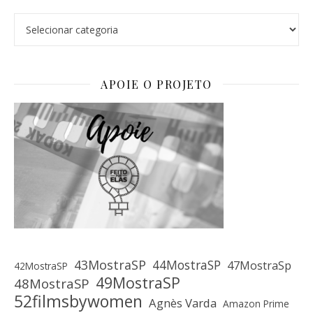
Categorias
APOIE O PROJETO
43MostraSP
44MostraSP
47MostraSp
42MostraSP
49MostraSP
48MostraSP
52filmsbywomen
Agnès Varda
Amazon Prime