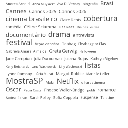
Brasil
Andrea Arnold
Ava DuVernay
biografia
Anna Muylaert
Cannes
Cannes 2025
Cannes 2026
cobertura
cinema brasileiro
Claire Denis
Céline Sciamma
comédia
Dee Rees
Dia das Bruxas
drama
documentário
entrevista
festival
Fleabag
Fleabag por Elas
ficção científica
Greta Gerwig
Gabriela Amaral Almeida
Halloween
Jane Campion
Juliana Rojas
Julia Ducournau
Kathryn Bigelow
listas
Kelly Reichardt
Lana Wachowski
Lilly Wachowski
Margot Robbie
Lynne Ramsay
Lúcia Murat
Marielle Heller
MostraSP
Netflix
Mubi
olhardecinema
Oscar
romance
Phoebe Waller-Bridge
Petra Costa
publi
suspense
Sofia Coppola
Sarah Polley
Telecine
Saoirse Ronan