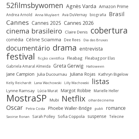
52filmsbywomen
Agnès Varda
Amazon Prime
Brasil
Andrea Arnold
Ava DuVernay
biografia
Anna Muylaert
Cannes
Cannes 2025
Cannes 2026
cobertura
cinema brasileiro
Claire Denis
Céline Sciamma
comédia
Dee Rees
Dia das Bruxas
drama
documentário
entrevista
festival
Fleabag
Fleabag por Elas
ficção científica
Greta Gerwig
Gabriela Amaral Almeida
Halloween
Jane Campion
Juliana Rojas
Julia Ducournau
Kathryn Bigelow
listas
Kelly Reichardt
Lana Wachowski
Lilly Wachowski
Margot Robbie
Lynne Ramsay
Lúcia Murat
Marielle Heller
MostraSP
Netflix
Mubi
olhardecinema
Oscar
romance
Phoebe Waller-Bridge
Petra Costa
publi
suspense
Sofia Coppola
Sarah Polley
Telecine
Saoirse Ronan