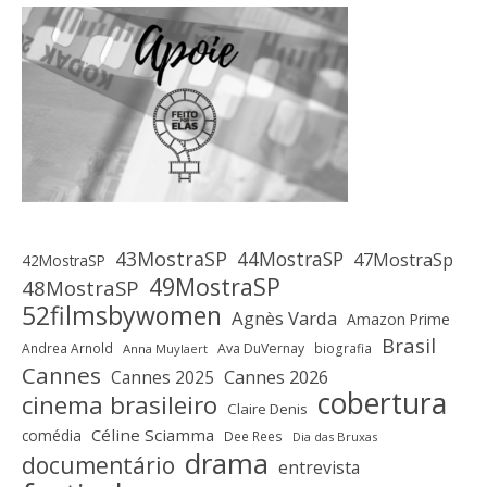
43MostraSP
44MostraSP
47MostraSp
42MostraSP
49MostraSP
48MostraSP
52filmsbywomen
Agnès Varda
Amazon Prime
Brasil
Andrea Arnold
Ava DuVernay
biografia
Anna Muylaert
Cannes
Cannes 2025
Cannes 2026
cobertura
cinema brasileiro
Claire Denis
Céline Sciamma
comédia
Dee Rees
Dia das Bruxas
drama
documentário
entrevista