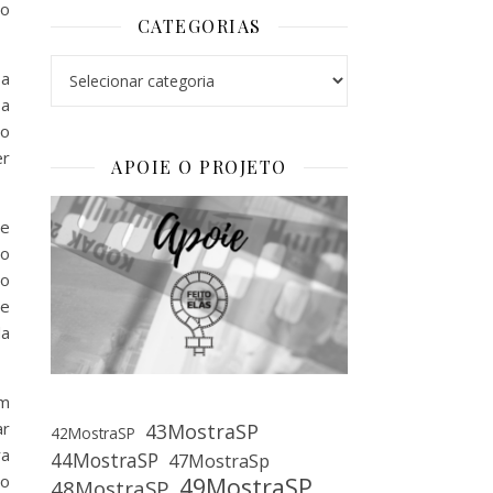
 o
CATEGORIAS
Categorias
 a
sa
 o
r
APOIE O PROJETO
ue
ão
mo
 e
da
um
ar
43MostraSP
42MostraSP
ra
44MostraSP
47MostraSp
to
49MostraSP
48MostraSP