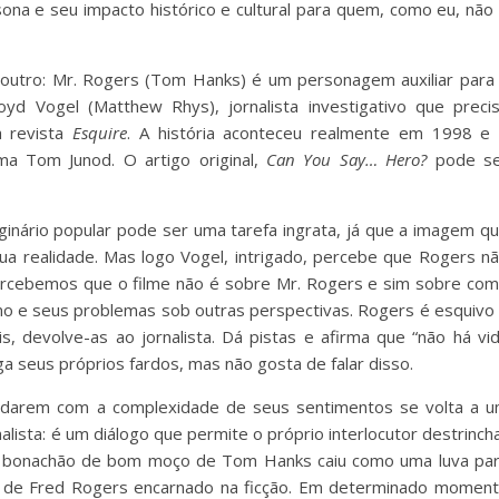
sona e seu impacto histórico e cultural para quem, como eu, não
é outro: Mr. Rogers (Tom Hanks) é um personagem auxiliar para
yd Vogel (Matthew Rhys), jornalista investigativo que preci
a revista
Esquire
. A história aconteceu realmente em 1998 e
ama Tom Junod. O artigo original,
Can You Say… Hero?
pode se
inário popular pode ser uma tarefa ingrata, já que a imagem q
sua realidade. Mas logo Vogel, intrigado, percebe que Rogers n
rcebemos que o filme não é sobre Mr. Rogers e sim sobre co
smo e seus problemas sob outras perspectivas. Rogers é esquivo
 devolve-as ao jornalista. Dá pistas e afirma que “não há vi
a seus próprios fardos, mas não gosta de falar disso.
lidarem com a complexidade de seus sentimentos se volta a 
alista: é um diálogo que permite o próprio interlocutor destrinch
ito bonachão de bom moço de Tom Hanks caiu como uma luva pa
or de Fred Rogers encarnado na ficção. Em determinado momen