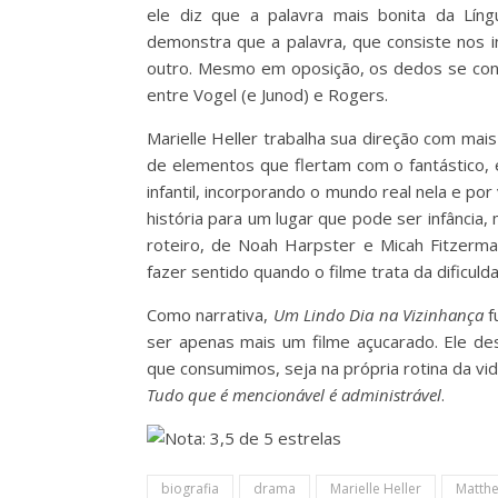
ele diz que a palavra mais bonita da Lín
demonstra que a palavra, que consiste nos
outro. Mesmo em oposição, os dedos se cone
entre Vogel (e Junod) e Rogers.
Marielle Heller trabalha sua direção com mai
de elementos que flertam com o fantástico,
infantil, incorporando o mundo real nela e por
história para um lugar que pode ser infânc
roteiro, de Noah Harpster e Micah Fitzerma
fazer sentido quando o filme trata da dific
Como narrativa,
Um Lindo Dia na Vizinhança
f
ser apenas mais um filme açucarado. Ele de
que consumimos, seja na própria rotina da vi
Tudo que é mencionável é administrável
.
biografia
drama
Marielle Heller
Matth