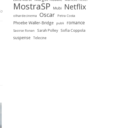
MostraSP
Netflix
Mubi
io
Oscar
olhardecinema
Petra Costa
romance
Phoebe Waller-Bridge
publi
Sofia Coppola
Sarah Polley
Saoirse Ronan
suspense
Telecine