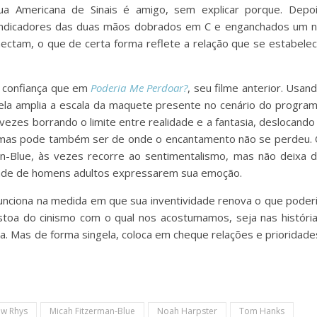
gua Americana de Sinais é amigo, sem explicar porque. Depo
 indicadores das duas mãos dobrados em C e enganchados um 
ctam, o que de certa forma reflete a relação que se estabele
s confiança que em
Poderia Me Perdoar?
, seu filme anterior. Usan
 ela amplia a escala da maquete presente no cenário do progra
 vezes borrando o limite entre realidade e a fantasia, deslocando
ia, mas pode também ser de onde o encantamento não se perdeu.
n-Blue, às vezes recorre ao sentimentalismo, mas não deixa 
uldade de homens adultos expressarem sua emoção.
unciona na medida em que sua inventividade renova o que poder
stoa do cinismo com o qual nos acostumamos, seja nas históri
da. Mas de forma singela, coloca em cheque relações e prioridade
ew Rhys
Micah Fitzerman-Blue
Noah Harpster
Tom Hanks