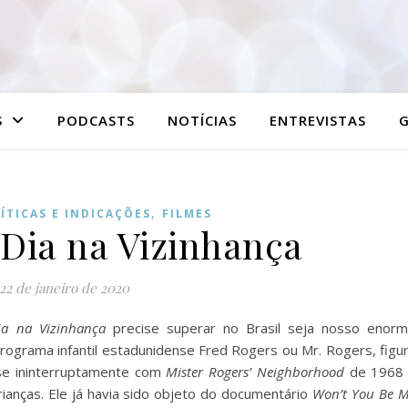
S
PODCASTS
NOTÍCIAS
ENTREVISTAS
G
,
ÍTICAS E INDICAÇÕES
FILMES
Dia na Vizinhança
22 de janeiro de 2020
ia na Vizinhança
precise superar no Brasil seja nosso enor
ograma infantil estadunidense Fred Rogers ou Mr. Rogers, figu
ase ininterruptamente com
Mister Rogers’ Neighborhood
de 1968
rianças. Ele já havia sido objeto do documentário
Won’t You Be 