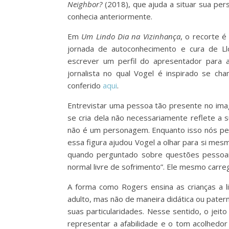
Neighbor?
(2018), que ajuda a situar sua per
conhecia anteriormente.
Em
Um Lindo Dia na Vizinhança
, o recorte 
jornada de autoconhecimento e cura de Llo
escrever um perfil do apresentador para 
jornalista no qual Vogel é inspirado se ch
conferido
aqui
.
Entrevistar uma pessoa tão presente no imag
se cria dela não necessariamente reflete a 
não é um personagem. Enquanto isso nós pe
essa figura ajudou Vogel a olhar para si me
quando perguntado sobre questões pessoais,
normal livre de sofrimento”. Ele mesmo carreg
A forma como Rogers ensina as crianças a 
adulto, mas não de maneira didática ou patern
suas particularidades. Nesse sentido, o je
representar a afabilidade e o tom acolhed