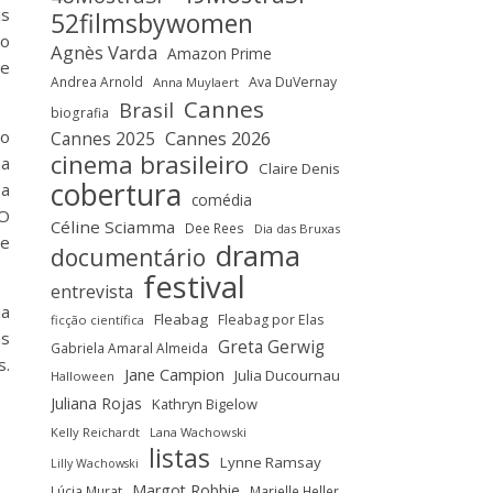
is
52filmsbywomen
no
Agnès Varda
Amazon Prime
ce
Andrea Arnold
Ava DuVernay
Anna Muylaert
Cannes
Brasil
biografia
do
Cannes 2025
Cannes 2026
cinema brasileiro
ma
Claire Denis
cobertura
 a
comédia
 O
Céline Sciamma
Dee Rees
Dia das Bruxas
de
drama
documentário
festival
entrevista
ia
Fleabag
Fleabag por Elas
ficção científica
as
Greta Gerwig
Gabriela Amaral Almeida
s.
Jane Campion
Julia Ducournau
Halloween
Juliana Rojas
Kathryn Bigelow
Kelly Reichardt
Lana Wachowski
listas
Lynne Ramsay
Lilly Wachowski
Margot Robbie
Lúcia Murat
Marielle Heller