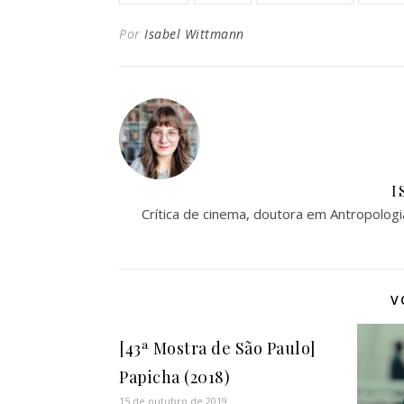
Por
Isabel Wittmann
I
Crítica de cinema, doutora em Antropologi
V
[43ª Mostra de São Paulo]
Papicha (2018)
15 de outubro de 2019