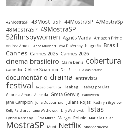
43MostraSP
44MostraSP
47MostraSp
42MostraSP
49MostraSP
48MostraSP
52filmsbywomen
Agnès Varda
Amazon Prime
Brasil
Andrea Arnold
Ava DuVernay
biografia
Anna Muylaert
Cannes
Cannes 2025
Cannes 2026
cobertura
cinema brasileiro
Claire Denis
Céline Sciamma
comédia
Dee Rees
Dia das Bruxas
drama
documentário
entrevista
festival
Fleabag
Fleabag por Elas
ficção científica
Greta Gerwig
Gabriela Amaral Almeida
Halloween
Jane Campion
Juliana Rojas
Julia Ducournau
Kathryn Bigelow
listas
Kelly Reichardt
Lana Wachowski
Lilly Wachowski
Margot Robbie
Lynne Ramsay
Lúcia Murat
Marielle Heller
MostraSP
Netflix
Mubi
olhardecinema