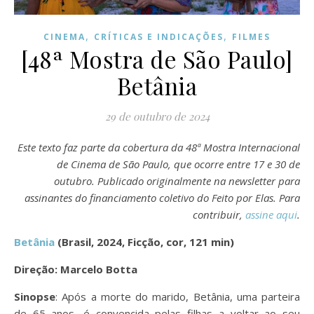
,
,
CINEMA
CRÍTICAS E INDICAÇÕES
FILMES
[48ª Mostra de São Paulo]
Betânia
29 de outubro de 2024
Este texto faz parte da cobertura da 48ª Mostra Internacional
de Cinema de São Paulo, que ocorre entre 17 e 30 de
outubro. Publicado originalmente na newsletter para
assinantes do financiamento coletivo do Feito por Elas. Para
contribuir,
assine aqui
.
Betânia
(Brasil, 2024, Ficção, cor, 121 min)
Direção: Marcelo Botta
Sinopse
: Após a morte do marido, Betânia, uma parteira
de 65 anos, é convencida pelas filhas a voltar ao seu