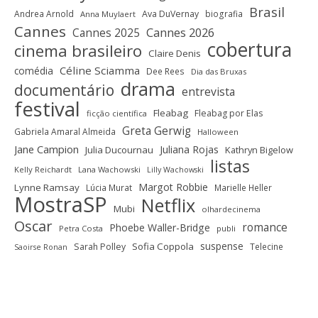
Brasil
Andrea Arnold
Ava DuVernay
biografia
Anna Muylaert
Cannes
Cannes 2025
Cannes 2026
cobertura
cinema brasileiro
Claire Denis
Céline Sciamma
comédia
Dee Rees
Dia das Bruxas
drama
documentário
entrevista
festival
Fleabag
Fleabag por Elas
ficção científica
Greta Gerwig
Gabriela Amaral Almeida
Halloween
Jane Campion
Juliana Rojas
Julia Ducournau
Kathryn Bigelow
listas
Kelly Reichardt
Lana Wachowski
Lilly Wachowski
Margot Robbie
Lynne Ramsay
Lúcia Murat
Marielle Heller
MostraSP
Netflix
Mubi
olhardecinema
Oscar
romance
Phoebe Waller-Bridge
Petra Costa
publi
suspense
Sofia Coppola
Sarah Polley
Telecine
Saoirse Ronan