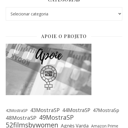
Categorias
APOIE O PROJETO
43MostraSP
44MostraSP
47MostraSp
42MostraSP
49MostraSP
48MostraSP
52filmsbywomen
Agnès Varda
Amazon Prime