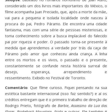
considerado um dos livros mais importantes do México, o
filme acompanha Juan Preciado, que, após a morte da mãe,
vai para a pequena e isolada localidade onde nasceu à
procura do pai, Pedro Páramo. Ele encontra uma cidade
fantasma, mas com uma série de pessoas misteriosas, e
toma conhecimento sobre a busca implacável do falecido
pai por riqueza e poder. O passado torna-se presente à
medida que aprendemos a verdade por trás da caça de
Páramo pelo amor que conheceu ainda criança. A linha
entre os mortos e os vivos, o passado e o presente,
constantemente se confunde nesta história surreal de
desejo, esperança, arrependimento e
ressentimento. Exibido no Festival de Toronto.
Comentário
: Que filme curioso. Fiquei pensando na sua
estética bastante internacional (isso faz sentido?) e aí os
créditos entregam que é o primeiro trabalho de direção de
Rodrigo Prieto, fotógrafo de
Barbie
,
Assassino da Lua das
Flores
,
Brokeback Mountain
,
Frida
e outros. Ele também é