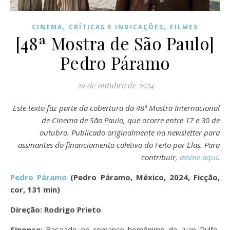
,
,
CINEMA
CRÍTICAS E INDICAÇÕES
FILMES
[48ª Mostra de São Paulo]
Pedro Páramo
29 de outubro de 2024
Este texto faz parte da cobertura da 48ª Mostra Internacional
de Cinema de São Paulo, que ocorre entre 17 e 30 de
outubro. Publicado originalmente na newsletter para
assinantes do financiamento coletivo do Feito por Elas. Para
contribuir,
assine aqui
.
Pedro Páramo
(Pedro Páramo, México, 2024, Ficção,
cor, 131 min)
Direção: Rodrigo Prieto
Sinopse
: Baseado no romance homônimo de Juan Rulfo,