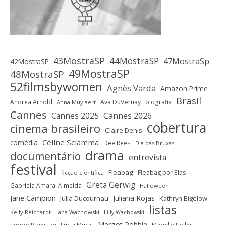
43MostraSP
44MostraSP
47MostraSp
42MostraSP
49MostraSP
48MostraSP
52filmsbywomen
Agnès Varda
Amazon Prime
Brasil
Andrea Arnold
Ava DuVernay
biografia
Anna Muylaert
Cannes
Cannes 2025
Cannes 2026
cobertura
cinema brasileiro
Claire Denis
Céline Sciamma
comédia
Dee Rees
Dia das Bruxas
drama
documentário
entrevista
festival
Fleabag
Fleabag por Elas
ficção científica
Greta Gerwig
Gabriela Amaral Almeida
Halloween
Jane Campion
Juliana Rojas
Julia Ducournau
Kathryn Bigelow
listas
Kelly Reichardt
Lana Wachowski
Lilly Wachowski
Margot Robbie