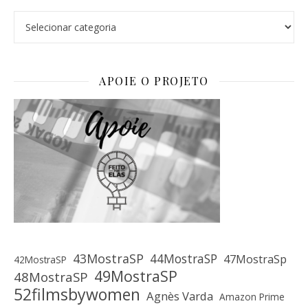
Categorias
APOIE O PROJETO
43MostraSP
44MostraSP
47MostraSp
42MostraSP
49MostraSP
48MostraSP
52filmsbywomen
Agnès Varda
Amazon Prime