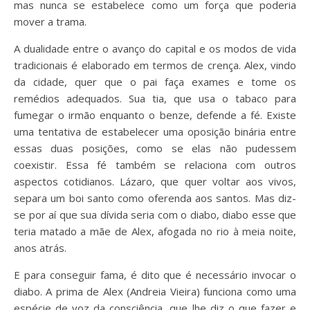
mas nunca se estabelece como um força que poderia
mover a trama.
A dualidade entre o avanço do capital e os modos de vida
tradicionais é elaborado em termos de crença. Alex, vindo
da cidade, quer que o pai faça exames e tome os
remédios adequados. Sua tia, que usa o tabaco para
fumegar o irmão enquanto o benze, defende a fé. Existe
uma tentativa de estabelecer uma oposição binária entre
essas duas posições, como se elas não pudessem
coexistir. Essa fé também se relaciona com outros
aspectos cotidianos. Lázaro, que quer voltar aos vivos,
separa um boi santo como oferenda aos santos. Mas diz-
se por aí que sua dívida seria com o diabo, diabo esse que
teria matado a mãe de Alex, afogada no rio à meia noite,
anos atrás.
E para conseguir fama, é dito que é necessário invocar o
diabo. A prima de Alex (Andreia Vieira) funciona como uma
espécie de voz da consciência, que lhe diz o que fazer e