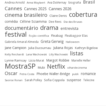
Brasil
Andrea Arnold
Ava DuVernay
biografia
Anna Muylaert
Cannes
Cannes 2025
Cannes 2026
cobertura
cinema brasileiro
Claire Denis
Céline Sciamma
comédia
Dee Rees
Dia das Bruxas
drama
documentário
entrevista
festival
Fleabag
Fleabag por Elas
ficção científica
Greta Gerwig
Gabriela Amaral Almeida
Halloween
Jane Campion
Juliana Rojas
Julia Ducournau
Kathryn Bigelow
listas
Kelly Reichardt
Lana Wachowski
Lilly Wachowski
Margot Robbie
Lynne Ramsay
Lúcia Murat
Marielle Heller
MostraSP
Netflix
Mubi
olhardecinema
Oscar
romance
Phoebe Waller-Bridge
Petra Costa
publi
suspense
Sofia Coppola
Sarah Polley
Telecine
Saoirse Ronan