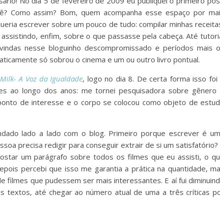
ário! No dia 5 de fevereiro de 2009 eu publiquei o primeiro pos
Quê? Como assim? Bom, quem acompanha esse espaço por ma
eria escrever sobre um pouco de tudo: compilar minhas receita
, assistindo, enfim, sobre o que passasse pela cabeça. Até tutori
e vindas nesse bloguinho descompromissado e períodos mais 
ticamente só sobrou o cinema e um ou outro livro pontual.
Milk- A Voz da Igualdade
, logo no dia 8. De certa forma isso foi
ses ao longo dos anos: me tornei pesquisadora sobre gênero
ponto de interesse e o corpo se colocou como objeto de estu
dado lado a lado com o blog. Primeiro porque escrever é u
soa precisa redigir para conseguir extrair de si um satisfatório?
postar um parágrafo sobre todos os filmes que eu assisti, o q
Depois percebi que isso me garantia a prática na quantidade, m
e filmes que pudessem ser mais interessantes. E aí fui diminuin
 textos, até chegar ao número atual de uma a três críticas p