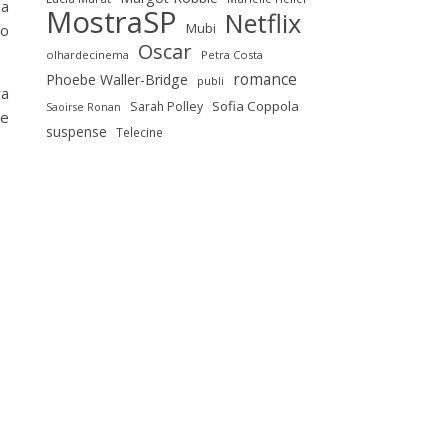
ha
MostraSP
Netflix
Mubi
to
Oscar
olhardecinema
Petra Costa
romance
Phoebe Waller-Bridge
publi
ra
Sofia Coppola
Sarah Polley
Saoirse Ronan
le
suspense
Telecine