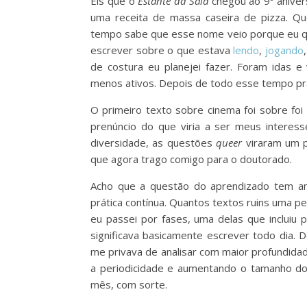
Eis que o
Estante da Sala
chegou ao 9º anivers
uma receita de massa caseira de pizza. 
tempo sabe que esse nome veio porque eu qu
escrever sobre o que estava
lendo
,
jogando
de costura eu planejei fazer. Foram idas 
menos ativos. Depois de todo esse tempo pra
O primeiro texto sobre cinema foi sobre foi
prenúncio do que viria a ser meus interes
diversidade, as questões
queer
viraram um 
que agora trago comigo para o doutorado.
Acho que a questão do aprendizado tem an
prática contínua. Quantos textos ruins uma pes
eu passei por fases, uma delas que incluiu 
significava basicamente escrever todo dia. 
me privava de analisar com maior profundidad
a periodicidade e aumentando o tamanho dos
mês, com sorte.