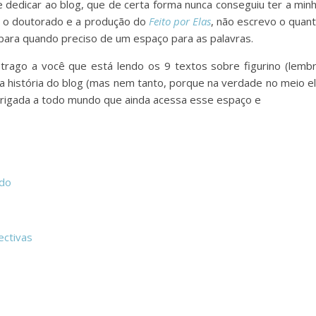
dedicar ao blog, que de certa forma nunca conseguiu ter a min
e o doutorado e a produção do
Feito por Elas
, não escrevo o quan
e para quando preciso de um espaço para as palavras.
ago a você que está lendo os 9 textos sobre figurino (lemb
da história do blog (mas nem tanto, porque na verdade no meio e
Obrigada a todo mundo que ainda acessa esse espaço e
ido
ectivas