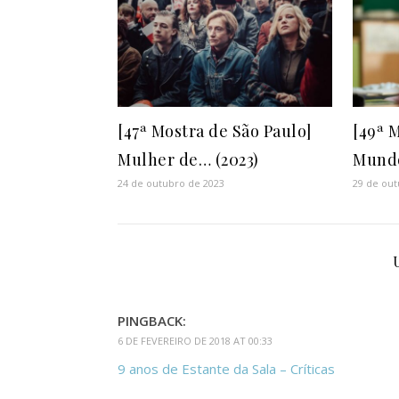
[47ª Mostra de São Paulo]
[49ª 
Mulher de… (2023)
Mund
24 de outubro de 2023
29 de out
PINGBACK:
6 DE FEVEREIRO DE 2018 AT 00:33
9 anos de Estante da Sala – Críticas