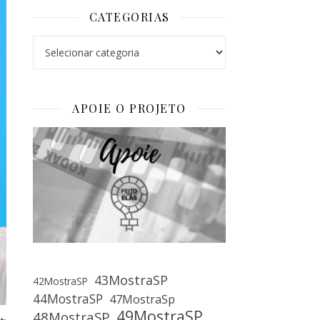
CATEGORIAS
Categorias
APOIE O PROJETO
43MostraSP
42MostraSP
44MostraSP
47MostraSp
49MostraSP
48MostraSP