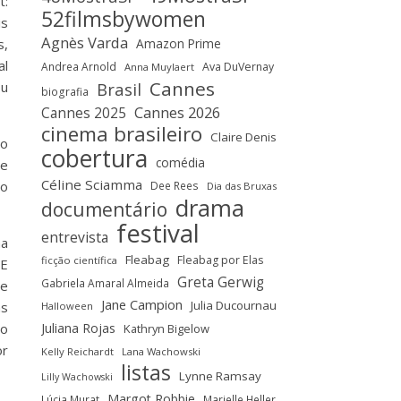
t:
52filmsbywomen
is
Agnès Varda
Amazon Prime
s,
al
Andrea Arnold
Ava DuVernay
Anna Muylaert
Cannes
Brasil
ou
biografia
Cannes 2025
Cannes 2026
cinema brasileiro
Claire Denis
 o
cobertura
comédia
 e
Céline Sciamma
do
Dee Rees
Dia das Bruxas
drama
documentário
festival
entrevista
ma
Fleabag
Fleabag por Elas
ficção científica
 E
Greta Gerwig
Gabriela Amaral Almeida
ue
Jane Campion
Julia Ducournau
as
Halloween
Juliana Rojas
do
Kathryn Bigelow
or
Kelly Reichardt
Lana Wachowski
listas
Lynne Ramsay
Lilly Wachowski
Margot Robbie
Lúcia Murat
Marielle Heller