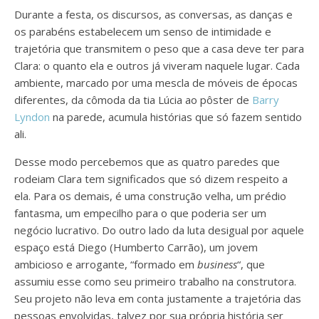
Durante a festa, os discursos, as conversas, as danças e
os parabéns estabelecem um senso de intimidade e
trajetória que transmitem o peso que a casa deve ter para
Clara: o quanto ela e outros já viveram naquele lugar. Cada
ambiente, marcado por uma mescla de móveis de épocas
diferentes, da cômoda da tia Lúcia ao pôster de
Barry
Lyndon
na parede, acumula histórias que só fazem sentido
ali.
Desse modo percebemos que as quatro paredes que
rodeiam Clara tem significados que só dizem respeito a
ela. Para os demais, é uma construção velha, um prédio
fantasma, um empecilho para o que poderia ser um
negócio lucrativo. Do outro lado da luta desigual por aquele
espaço está Diego (Humberto Carrão), um jovem
ambicioso e arrogante, “formado em
business
“, que
assumiu esse como seu primeiro trabalho na construtora.
Seu projeto não leva em conta justamente a trajetória das
pessoas envolvidas, talvez por sua própria história ser