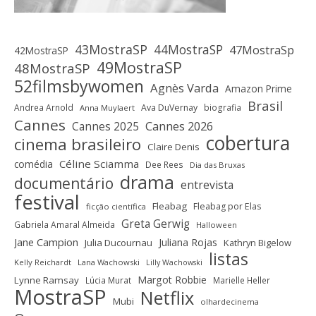
43MostraSP
44MostraSP
47MostraSp
42MostraSP
49MostraSP
48MostraSP
52filmsbywomen
Agnès Varda
Amazon Prime
Brasil
Andrea Arnold
Ava DuVernay
biografia
Anna Muylaert
Cannes
Cannes 2025
Cannes 2026
cobertura
cinema brasileiro
Claire Denis
Céline Sciamma
comédia
Dee Rees
Dia das Bruxas
drama
documentário
entrevista
festival
Fleabag
Fleabag por Elas
ficção científica
Greta Gerwig
Gabriela Amaral Almeida
Halloween
Jane Campion
Juliana Rojas
Julia Ducournau
Kathryn Bigelow
listas
Kelly Reichardt
Lana Wachowski
Lilly Wachowski
Margot Robbie
Lynne Ramsay
Lúcia Murat
Marielle Heller
MostraSP
Netflix
Mubi
olhardecinema