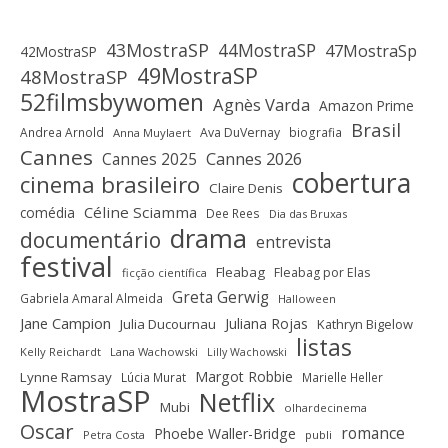
43MostraSP
44MostraSP
47MostraSp
42MostraSP
49MostraSP
48MostraSP
52filmsbywomen
Agnès Varda
Amazon Prime
Brasil
Andrea Arnold
Ava DuVernay
biografia
Anna Muylaert
Cannes
Cannes 2025
Cannes 2026
cobertura
cinema brasileiro
Claire Denis
Céline Sciamma
comédia
Dee Rees
Dia das Bruxas
drama
documentário
entrevista
festival
Fleabag
Fleabag por Elas
ficção científica
Greta Gerwig
Gabriela Amaral Almeida
Halloween
Jane Campion
Juliana Rojas
Julia Ducournau
Kathryn Bigelow
listas
Kelly Reichardt
Lana Wachowski
Lilly Wachowski
Margot Robbie
Lynne Ramsay
Lúcia Murat
Marielle Heller
MostraSP
Netflix
Mubi
olhardecinema
Oscar
romance
Phoebe Waller-Bridge
Petra Costa
publi