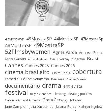
43MostraSP
44MostraSP
47MostraSp
42MostraSP
49MostraSP
48MostraSP
52filmsbywomen
Agnès Varda
Amazon Prime
Brasil
Andrea Arnold
Ava DuVernay
biografia
Anna Muylaert
Cannes
Cannes 2025
Cannes 2026
cobertura
cinema brasileiro
Claire Denis
Céline Sciamma
comédia
Dee Rees
Dia das Bruxas
drama
documentário
entrevista
festival
Fleabag
Fleabag por Elas
ficção científica
Greta Gerwig
Gabriela Amaral Almeida
Halloween
Jane Campion
Juliana Rojas
Julia Ducournau
Kathryn Bigelow