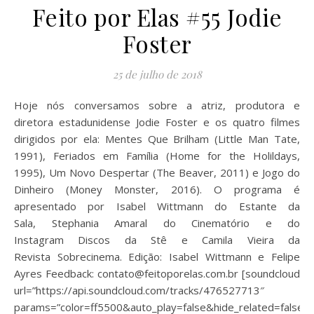
Feito por Elas #55 Jodie
Foster
25 de julho de 2018
Hoje nós conversamos sobre a atriz, produtora e
diretora estadunidense Jodie Foster e os quatro filmes
dirigidos por ela: Mentes Que Brilham (Little Man Tate,
1991), Feriados em Família (Home for the Holildays,
1995), Um Novo Despertar (The Beaver, 2011) e Jogo do
Dinheiro (Money Monster, 2016). O programa é
apresentado por Isabel Wittmann do Estante da
Sala, Stephania Amaral do Cinematório e do
Instagram Discos da Stê e Camila Vieira da
Revista Sobrecinema. Edição: Isabel Wittmann e Felipe
Ayres Feedback: contato@feitoporelas.com.br [soundcloud
url=”https://api.soundcloud.com/tracks/476527713″
params=”color=ff5500&auto_play=false&hide_related=fals