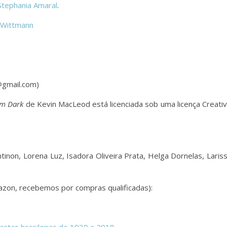
Stephania Amaral
.
 Wittmann
@gmail.com)
ilm Dark
de Kevin MacLeod está licenciada sob uma licença Creati
antinon, Lorena Luz, Isadora Oliveira Prata, Helga Dornelas, Laris
zon, recebemos por compras qualificadas):