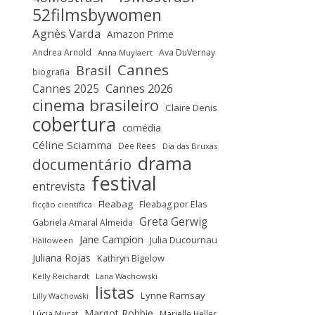
52filmsbywomen
Agnès Varda
Amazon Prime
Andrea Arnold
Ava DuVernay
Anna Muylaert
Cannes
Brasil
biografia
Cannes 2025
Cannes 2026
cinema brasileiro
Claire Denis
cobertura
comédia
Céline Sciamma
Dee Rees
Dia das Bruxas
drama
documentário
festival
entrevista
Fleabag
Fleabag por Elas
ficção científica
Greta Gerwig
Gabriela Amaral Almeida
Jane Campion
Julia Ducournau
Halloween
Juliana Rojas
Kathryn Bigelow
Kelly Reichardt
Lana Wachowski
listas
Lynne Ramsay
Lilly Wachowski
Margot Robbie
Lúcia Murat
Marielle Heller