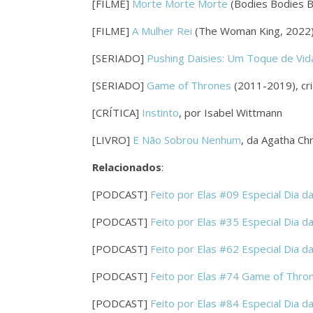
[FILME]
Morte Morte Morte
(Bodies Bodies Bo
[FILME]
A Mulher Rei
(The Woman King, 2022),
[SERIADO]
Pushing Daisies: Um Toque de Vid
[SERIADO]
Game of Thrones
(2011-2019), cri
[CRÍTICA]
Instinto
, por Isabel Wittmann
[LIVRO]
E Não Sobrou Nenhum
, da Agatha Chr
Relacionados
:
[PODCAST]
Feito por Elas #09 Especial Dia 
[PODCAST]
Feito por Elas #35 Especial Dia 
[PODCAST]
Feito por Elas #62 Especial Dia 
[PODCAST]
Feito por Elas #74 Game of Thro
[PODCAST]
Feito por Elas #84 Especial Dia 