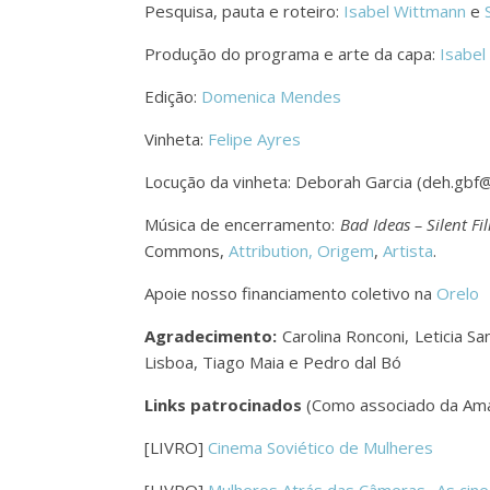
Pesquisa, pauta e roteiro:
Isabel Wittmann
e
Produção do programa e arte da capa:
Isabel
Edição:
Domenica Mendes
Vinheta:
Felipe Ayres
Locução da vinheta: Deborah Garcia (deh.gbf
Música de encerramento:
Bad Ideas – Silent F
Commons,
Attribution,
Origem
,
Artista
.
Apoie nosso financiamento coletivo na
Orelo
Agradecimento:
Carolina Ronconi, Leticia S
Lisboa, Tiago Maia e Pedro dal Bó
Links patrocinados
(Como associado da Ama
[LIVRO]
Cinema Soviético de Mulheres