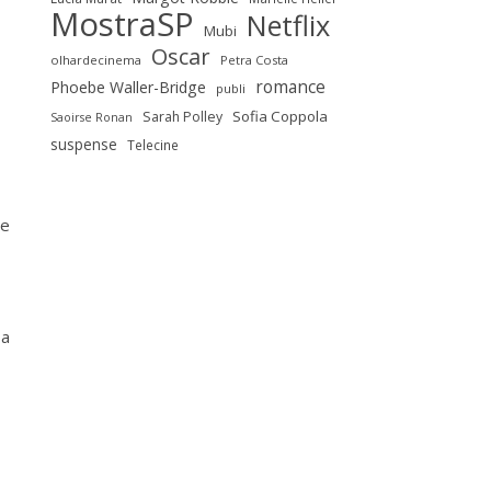
MostraSP
Netflix
Mubi
Oscar
olhardecinema
Petra Costa
romance
Phoebe Waller-Bridge
publi
Sofia Coppola
Sarah Polley
Saoirse Ronan
suspense
Telecine
ve
sa