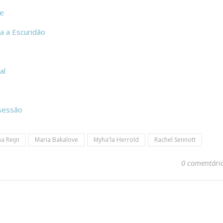
le
a a Escuridão
al
sessão
na Reijn
Maria Bakalove
Myha'la Herrold
Rachel Sennott
0 comentári