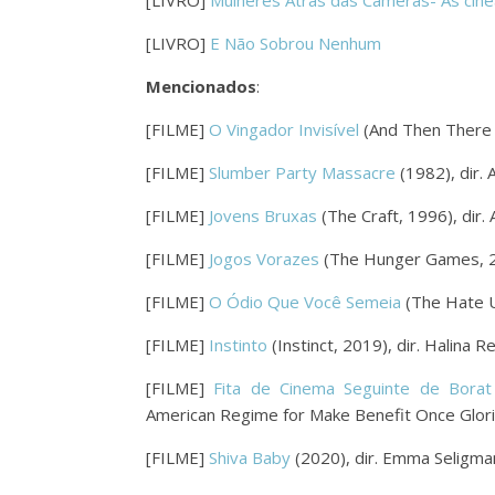
[LIVRO]
Mulheres Atrás das Câmeras- As cine
[LIVRO]
E Não Sobrou Nenhum
Mencionados
:
[FILME]
O Vingador Invisível
(And Then There W
[FILME]
Slumber Party Massacre
(1982), dir.
[FILME]
Jovens Bruxas
(The Craft, 1996), dir.
[FILME]
Jogos Vorazes
(The Hunger Games, 20
[FILME]
O Ódio Que Você Semeia
(The Hate U 
[FILME]
Instinto
(Instinct, 2019), dir. Halina Re
[FILME]
Fita de Cinema Seguinte de Borat
American Regime for Make Benefit Once Glorio
[FILME]
Shiva Baby
(2020), dir. Emma Seligma