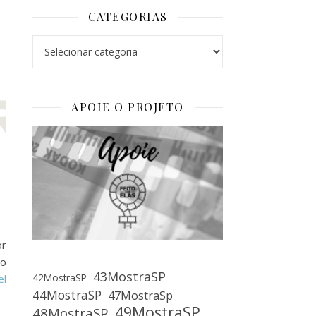
CATEGORIAS
Categorias
APOIE O PROJETO
or
 o
43MostraSP
42MostraSP
el
44MostraSP
47MostraSp
49MostraSP
48MostraSP