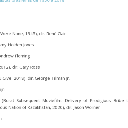
astas brasileiras de 1930 a 2018
ere None, 1945), dir. René Clair
 Amy Holden Jones
 Andrew Fleming
12), dir. Gary Ross
Give, 2018), dir. George Tillman Jr.
ijn
(Borat Subsequent Moviefilm: Delivery of Prodigious Bribe 
us Nation of Kazakhstan, 2020), dir. Jason Woliner
n