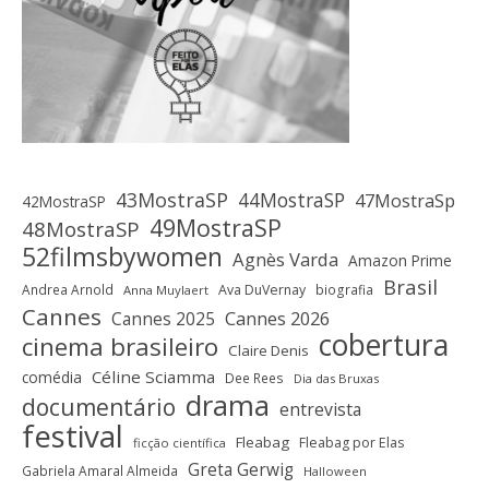
43MostraSP
44MostraSP
47MostraSp
42MostraSP
49MostraSP
48MostraSP
52filmsbywomen
Agnès Varda
Amazon Prime
Brasil
Andrea Arnold
Ava DuVernay
biografia
Anna Muylaert
Cannes
Cannes 2025
Cannes 2026
cobertura
cinema brasileiro
Claire Denis
Céline Sciamma
comédia
Dee Rees
Dia das Bruxas
drama
documentário
entrevista
festival
Fleabag
Fleabag por Elas
ficção científica
Greta Gerwig
Gabriela Amaral Almeida
Halloween