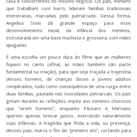
casa e concorrentes no mesmo negócio. Os pais, homens
que trabalham com barro, lideram famílias tradicionais
interioranas, marcadas pelo patriarcado. Dessa forma,
Angelisa Stein dá grande espaço para esse
desenvolvimento inicial, da infância dos meninos,
estruturada em uma base machista e grosseira, com mães
apagadas.
É uma escolha um pouco dura do filme que as mulheres
fiquem no canto (afinal, as mães também são parte
fundamental na criação), para que seja traçada a trajetória
desses homens, de crianças doces a jovens adultos
complicados, tudo como consequência de uma rusga entre
duas famílias, pautada nas toxicidades patriarcais. Os pais
gritam durante as refeições, impõe aos meninos chorosos
que “virem homens”, enquanto Pássaro e Marciano
querem apenas brincar juntos, exercendo naturalmente
suas infâncias. A tragédia que finda a vida, ou presença,
desses pais, marca o fim do “primeiro ato”, cortando para