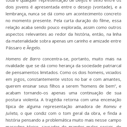
toda e qualquer representação de beijos e sexo entre os
dois jovens é apresentada entre o desejo (vontade), e a
lembrança, nunca se dá como um acontecimento concreto
no momento presente. Pela curta duração do filme, essa
relação acaba sendo pouco explorada, assim como outros
aspectos relevantes ao redor da história, então, na linha
da materialidade sobra apenas um carinho e amizade entre
Pássaro e Ângelo.
Homens de Barro
concentra-se, portanto, muito mais na
rivalidade que se dá como herança da sociedade patriarcal
de pensamentos limitados. Como os dois homens, viciados
em jogos, constantemente vistos no bar e com amantes,
querem ensinar seus filhos a serem “homens de bem”, e
acabam tornando-os apenas uma continuação de sua
postura violenta. A tragédia retorna com uma encenação
típica de alguma representação amadora de
Romeu e
Julieta
, o que condiz com o tom geral da obra, e finda a
história pensando a problemática muito mais nesse campo
masculino tóxico, causador de grandes males sociais, do