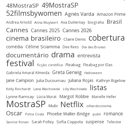
49MostraSP
48MostraSP
52filmsbywomen
Agnès Varda
Amazon Prime
Brasil
Andrea Arnold
Ava DuVernay
biografia
Anna Muylaert
Cannes
Cannes 2025
Cannes 2026
cobertura
cinema brasileiro
Claire Denis
Céline Sciamma
comédia
Dee Rees
Dia das Bruxas
drama
documentário
entrevista
festival
Fleabag
Fleabag por Elas
ficção científica
Greta Gerwig
Gabriela Amaral Almeida
Halloween
Jane Campion
Juliana Rojas
Julia Ducournau
Kathryn Bigelow
listas
Kelly Reichardt
Lana Wachowski
Lilly Wachowski
Margot Robbie
Lynne Ramsay
Lúcia Murat
Marielle Heller
MostraSP
Netflix
Mubi
olhardecinema
Oscar
romance
Phoebe Waller-Bridge
Petra Costa
publi
suspense
Sofia Coppola
Sarah Polley
Telecine
Saoirse Ronan