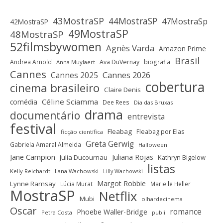
43MostraSP
44MostraSP
47MostraSp
42MostraSP
49MostraSP
48MostraSP
52filmsbywomen
Agnès Varda
Amazon Prime
Brasil
Andrea Arnold
Ava DuVernay
biografia
Anna Muylaert
Cannes
Cannes 2025
Cannes 2026
cobertura
cinema brasileiro
Claire Denis
Céline Sciamma
comédia
Dee Rees
Dia das Bruxas
drama
documentário
entrevista
festival
Fleabag
Fleabag por Elas
ficção científica
Greta Gerwig
Gabriela Amaral Almeida
Halloween
Jane Campion
Juliana Rojas
Julia Ducournau
Kathryn Bigelow
listas
Kelly Reichardt
Lana Wachowski
Lilly Wachowski
Margot Robbie
Lynne Ramsay
Lúcia Murat
Marielle Heller
MostraSP
Netflix
Mubi
olhardecinema
Oscar
romance
Phoebe Waller-Bridge
Petra Costa
publi