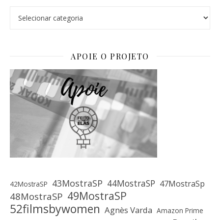
Categorias
APOIE O PROJETO
43MostraSP
44MostraSP
47MostraSp
42MostraSP
49MostraSP
48MostraSP
52filmsbywomen
Agnès Varda
Amazon Prime