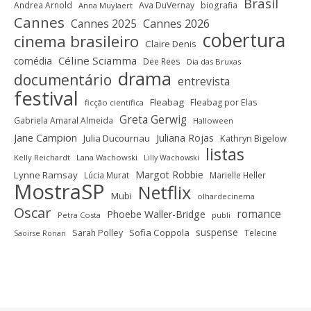
Brasil
Andrea Arnold
Ava DuVernay
biografia
Anna Muylaert
Cannes
Cannes 2025
Cannes 2026
cobertura
cinema brasileiro
Claire Denis
Céline Sciamma
comédia
Dee Rees
Dia das Bruxas
drama
documentário
entrevista
festival
Fleabag
Fleabag por Elas
ficção científica
Greta Gerwig
Gabriela Amaral Almeida
Halloween
Jane Campion
Juliana Rojas
Julia Ducournau
Kathryn Bigelow
listas
Kelly Reichardt
Lana Wachowski
Lilly Wachowski
Margot Robbie
Lynne Ramsay
Lúcia Murat
Marielle Heller
MostraSP
Netflix
Mubi
olhardecinema
Oscar
romance
Phoebe Waller-Bridge
Petra Costa
publi
suspense
Sofia Coppola
Sarah Polley
Telecine
Saoirse Ronan