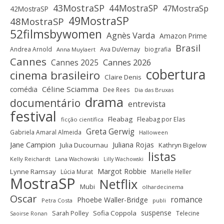
43MostraSP
44MostraSP
47MostraSp
42MostraSP
49MostraSP
48MostraSP
52filmsbywomen
Agnès Varda
Amazon Prime
Brasil
Andrea Arnold
Ava DuVernay
biografia
Anna Muylaert
Cannes
Cannes 2025
Cannes 2026
cobertura
cinema brasileiro
Claire Denis
Céline Sciamma
comédia
Dee Rees
Dia das Bruxas
drama
documentário
entrevista
festival
Fleabag
Fleabag por Elas
ficção científica
Greta Gerwig
Gabriela Amaral Almeida
Halloween
Jane Campion
Juliana Rojas
Julia Ducournau
Kathryn Bigelow
listas
Kelly Reichardt
Lana Wachowski
Lilly Wachowski
Margot Robbie
Lynne Ramsay
Lúcia Murat
Marielle Heller
MostraSP
Netflix
Mubi
olhardecinema
Oscar
romance
Phoebe Waller-Bridge
Petra Costa
publi
suspense
Sofia Coppola
Sarah Polley
Telecine
Saoirse Ronan