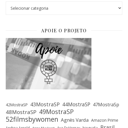
Categorias
APOIE O PROJETO
43MostraSP
44MostraSP
47MostraSp
42MostraSP
49MostraSP
48MostraSP
52filmsbywomen
Agnès Varda
Amazon Prime
Brasil
Andrea Arnold
Ava DuVernay
biografia
Anna Muylaert