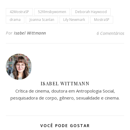
42MostraSP
52filmsbywomen
Deborah Haywood
drama
Joanna Scanlan
Lily Newmark
MostraSP
Por
Isabel Wittmann
6 Comentários
ISABEL WITTMANN
Crítica de cinema, doutora em Antropologia Social,
pesquisadora de corpo, gênero, sexualidade e cinema.
VOCÊ PODE GOSTAR