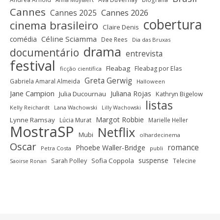
Cannes
Cannes 2025
Cannes 2026
cobertura
cinema brasileiro
Claire Denis
Céline Sciamma
comédia
Dee Rees
Dia das Bruxas
drama
documentário
entrevista
festival
Fleabag
Fleabag por Elas
ficção científica
Greta Gerwig
Gabriela Amaral Almeida
Halloween
Jane Campion
Juliana Rojas
Julia Ducournau
Kathryn Bigelow
listas
Kelly Reichardt
Lana Wachowski
Lilly Wachowski
Margot Robbie
Lynne Ramsay
Lúcia Murat
Marielle Heller
MostraSP
Netflix
Mubi
olhardecinema
Oscar
romance
Phoebe Waller-Bridge
Petra Costa
publi
suspense
Sofia Coppola
Sarah Polley
Telecine
Saoirse Ronan