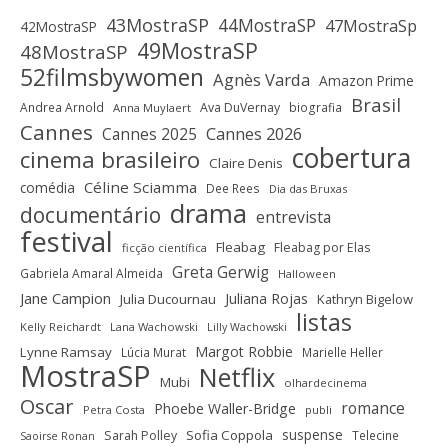
43MostraSP
44MostraSP
47MostraSp
42MostraSP
49MostraSP
48MostraSP
52filmsbywomen
Agnès Varda
Amazon Prime
Brasil
Andrea Arnold
Ava DuVernay
biografia
Anna Muylaert
Cannes
Cannes 2025
Cannes 2026
cobertura
cinema brasileiro
Claire Denis
Céline Sciamma
comédia
Dee Rees
Dia das Bruxas
drama
documentário
entrevista
festival
Fleabag
Fleabag por Elas
ficção científica
Greta Gerwig
Gabriela Amaral Almeida
Halloween
Jane Campion
Juliana Rojas
Julia Ducournau
Kathryn Bigelow
listas
Kelly Reichardt
Lana Wachowski
Lilly Wachowski
Margot Robbie
Lynne Ramsay
Lúcia Murat
Marielle Heller
MostraSP
Netflix
Mubi
olhardecinema
Oscar
romance
Phoebe Waller-Bridge
Petra Costa
publi
suspense
Sofia Coppola
Sarah Polley
Telecine
Saoirse Ronan