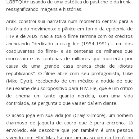
LGBTQIA+ usando de uma estética do pastiche e da ironia,
ressignificando imagens e histórias.
Araki constrói sua narrativa num momento central para a
história do movimento: o pânico em torno da epidemia de
HIV e de AIDS. Não a toa o filme termina com os créditos
anunciando “dedicado a craig lee (1954-1991) – um dos
coadjuvantes do filme- e às centenas de milhares que
morreram e às centenas de milhares que morrerão por
causa de uma grande casa branca cheia de idiotas
republicanos”. O filme abre com seu protagonista, Luke
(Mike Dytri), recebendo de um médico a notícia de que
seu exame deu soropositivo para HIV. Ele, que é um crítico
de cinema um tanto quanto nerdola, com uma vida
controlada, se pergunta o que vai ser daí em diante.
O acaso joga em sua vida Jon (Craig Gilmore), um homem
charmoso de jaqueta de couro que é pura encrenca. Já
envolvido, ele descobre que Jon também é uma pessoa
vivendo com HIV. Mas (se por um acaso um dia ficou) Jon